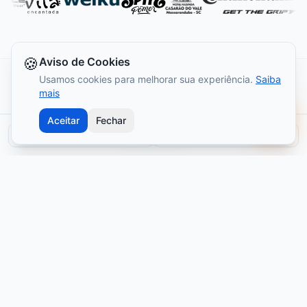
🍪
Aviso de Cookies
Usamos cookies para melhorar sua experiência.
Saiba
mais
Escolha seu próximo
Aceitar
Fechar
desafio
Regulamento
Inscritos
Participe dos maiores eventos de ciclismo de
Santa Catarina. Inscreva-se agora e garanta sua
vaga!